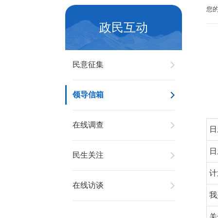
您
政民互动
民意征集
领导信箱
在线调查
日
日
民生关注
计
在线访谈
我
关