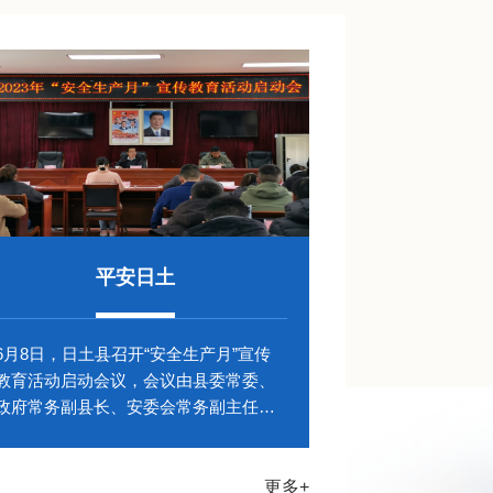
平安日土
6月8日，日土县召开“安全生产月”宣传
教育活动启动会议，会议由县委常委、
政府常务副县长、安委会常务副主任吴
江出...
更多+