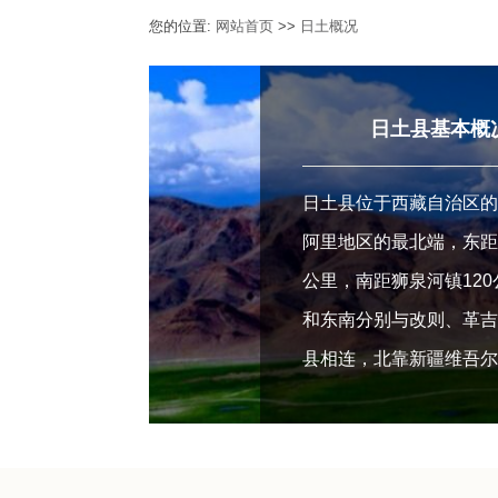
您的位置:
网站首页
>>
日土概况
日土县基本概
日土县位于西藏自治区
阿里地区的最北端，东距拉
公里，南距狮泉河镇12
和东南分别与改则、革
县相连，北靠新疆维吾
田地区，西与印控克什
壤，国土面积77120...