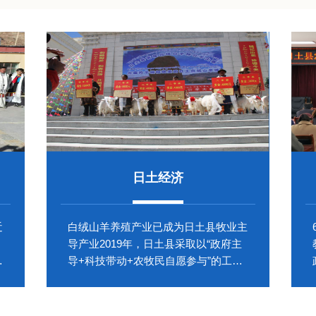
日土经济
近
白绒山羊养殖产业已成为日土县牧业主
导产业2019年，日土县采取以“政府主
队
导+科技带动+农牧民自愿参与”的工作
方式，...