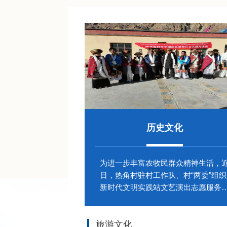
历史文化
为进一步丰富农牧民群众精神生活，
日，热角村驻村工作队、村“两委”组织
新时代文明实践站文艺演出志愿服务
20余...
旅游文化