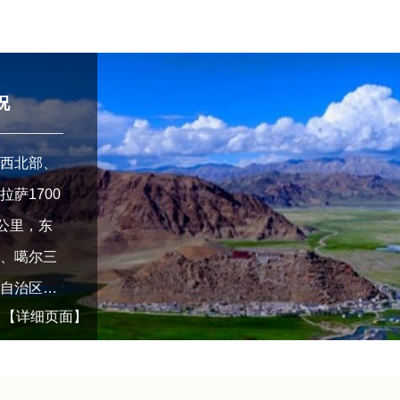
况
的西北部、
萨1700
0公里，东
吉、噶尔三
尔自治区和
【详细页面】
米尔地区接