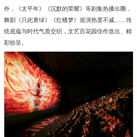
外，《太平年》《沉默的荣耀》等剧集热播出圈，
舞剧《只此青绿》《红楼梦》巡演热度不减……传
统底蕴与时代气质交织，文艺百花园佳作迭出、精
彩纷呈。