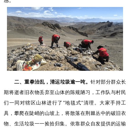
感。
二、重拳治乱，清运垃圾逾一吨。
针对部分群众长
期将逝者旧衣物丢弃至山体的陈规陋习，工作队与村民
们一同对辖区山林进行了“地毯式”清理。大家手持工
具，攀爬在陡峭的山坡上，将散落在荆棘丛中的破旧衣
物、生活垃圾一一捡拾归集。依靠群众自发提供的运输