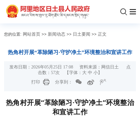
您的位置:
网站首页
>>
新闻动态
>>
日土要闻
>>
正文
热角村开展“革除陋习·守护净土”环境整治和宣讲工作
发布日期：2026年05月25日 17:08 资料来源：网信日土 点
击数：
57
次
【字体：
大
中
小
】
打印
分享到：
热角村开展“革除陋习·守护净土”环境整治
和宣讲工作