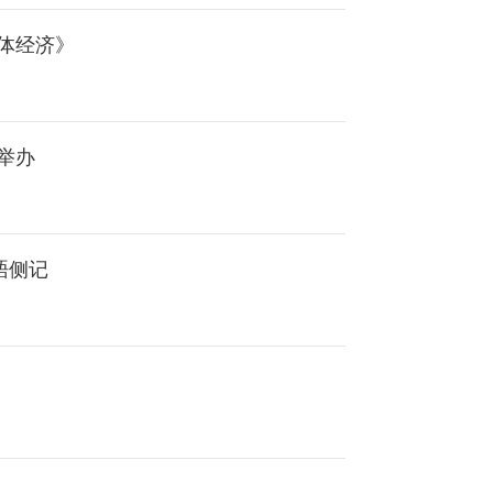
体经济》
举办
晤侧记