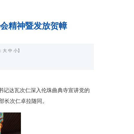
会精神暨发放贺幛
：
大
中
小
】
书记达瓦次仁深入伦珠曲典寺宣讲党的
部部长次仁卓拉随同。