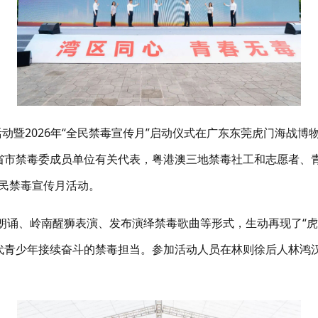
活动暨
2026
年
“
全民禁毒宣传月
”
启动仪式在广东东莞虎门海战博
省市禁毒委成员单位有关代表，粤港澳三地禁毒社工和志愿者、
民禁毒宣传月活动。
朗诵、岭南醒狮表演、发布演绎禁毒歌曲等形式，生动再现了
“
代青少年接续奋斗的禁毒担当。参加活动人员在林则徐后人林鸿