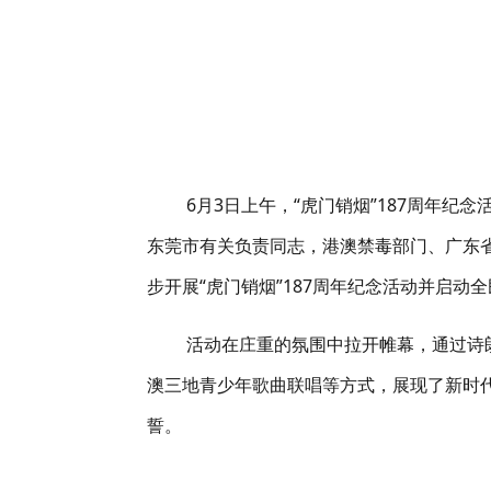
6
月
3
日上午，
“
虎门销烟
”187
周年纪念
东莞市有关负责同志，港澳禁毒部门、广东
步开展
“
虎门销烟
”187
周年纪念活动并启动全
活动在庄重的氛围中拉开帷幕，通过诗
澳三地青少年歌曲联唱等方式，展现了新时
誓。