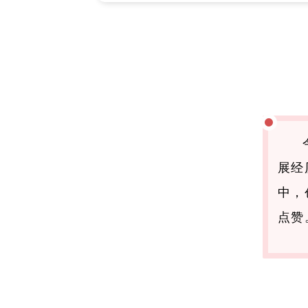
展经
中，
点赞