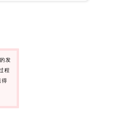
国的发
过程
值得