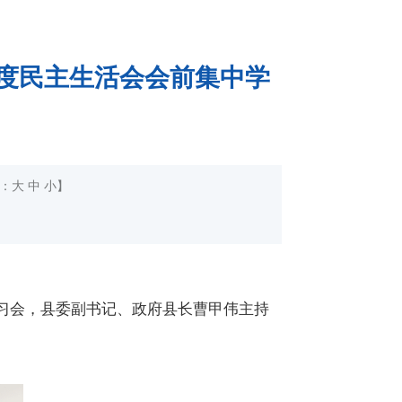
5年度民主生活会会前集中学
：
大
中
小
】
习
会，县委副书记、政府县长曹甲伟
主持