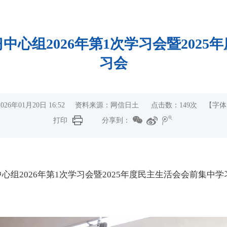
心组2026年第1次学习会暨202
习会
026年01月20日 16:52 资料来源：网信日土 点击数：
149
次
【字体
打印
分享到：
中心组
2026
年第
1
次
学习会
暨
2025
年度民主生活会会前
集中
学