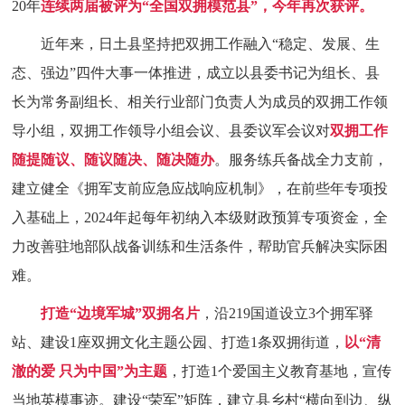
20年
连续两届被评为“全国双拥模范县”，今年再次获评。
近年来，日土县坚持把双拥工作融入“稳定、发展、生
态、强边”四件大事一体推进，成立以县委书记为组长、县
长为常务副组长、相关行业部门负责人为成员的双拥工作领
导小组，双拥工作领导小组会议、县委议军会议对
双拥工作
随提随议、随议随决、随决随办
。服务练兵备战全力支前，
建立健全《拥军支前应急应战响应机制》，在前些年专项投
入基础上，2024年起每年初纳入本级财政预算专项资金，全
力改善驻地部队战备训练和生活条件，帮助官兵解决实际困
难。
打造“边境军城”双拥名片
，沿219国道设立3个拥军驿
站、建设1座双拥文化主题公园、打造1条双拥街道，
以“清
澈的爱 只为中国”为主题
，打造1个爱国主义教育基地，宣传
当地英模事迹。建设“荣军”矩阵，建立县乡村“横向到边、纵