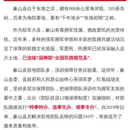
象山县位于东海之滨，拥有900余公里海岸线、505座岛
屿，历来为海防要地，素有“千年渔乡”“东海前哨”之称。
作为驻军大县，象山有着拥军优属、拥政爱民的光荣传
统。近年来，多样的强军拥军举措和丰富的双拥共建活动沉
淀了深厚的双拥文化底蕴，军爱民、民拥军已经深深融入这
片土地，
已连续7届蝉联“全国双拥模范县”
。
象山县驻地部队多，演训保障任务比较重。这些年，象
山县委、县政府和人民群众始终心系强军梦，盯着战场支
前，坚持多层次保障部队，把保障部队演训作为拥军支前的
重中之重，出台《部队驻训12项保障制度》实施细则，对部
队困难实行
“特事特办、急事先办、难事专办”
。自2019年以
来，象山县共解决驻地部队反映的问题310个，有效提升了
服务质量和效率。