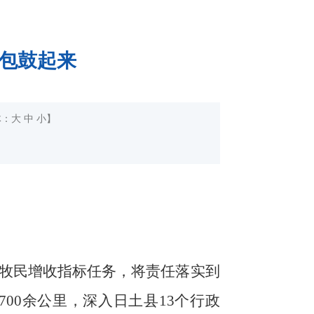
钱包鼓起来
体：
大
中
小
】
牧民增收指标任务，将责任落实到
700余公里，深入日土县13个行政