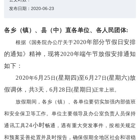
发布日期：
2020-06-23
各乡（镇）、县（中）直各单位、各人民团体
:
2020年部分节假日安排
根据《国务院办公厅关于
的通知》精神，现将2020年端午节放假安排通知
如下：
20
20
6月
25
(星期四)至6月
27
(星期六)放
年
日
日
假调休，共3天
6月28日(星期日)
，
正常
上班。
放假期间，各乡（镇）、各单位要切实加强内部值班
和安全保卫
等
工作。单位主要领导及办公室负责人员保持
24小时
通讯工具
畅通，遇有重大突发事件，按
相关
规定
和预案
妥善处置并及时报告
，
确保假期全地区社会和谐稳