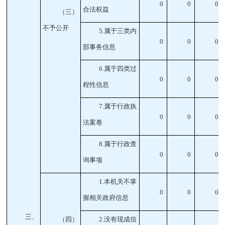
0
0
0
合法权益
（三）
不予公开
5
.属于三类内
0
0
0
部事务信息
6
.属于四类过
0
0
0
程性信息
7
.属于行政执
0
0
0
法案卷
8
.属于行政查
0
0
0
询事项
1
.本机关不掌
0
0
0
握相关政府信息
三、
（四）
2
.没有现成信