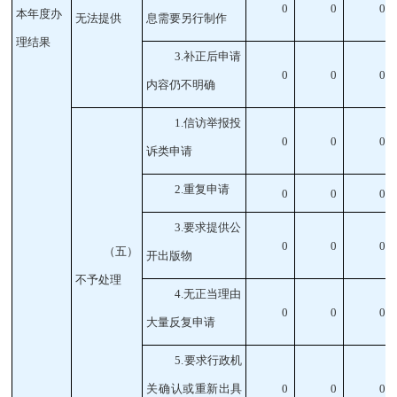
0
0
0
本年度办
无法提供
息需要另行制作
理结果
3
.补正后申请
0
0
0
内容仍不明确
1
.信访举报投
0
0
0
诉类申请
2
.重复申请
0
0
0
3
.要求提供公
0
0
0
（五）
开出版物
不予处理
4
.无正当理由
0
0
0
大量反复申请
5
.要求行政机
关确认或重新出具
0
0
0