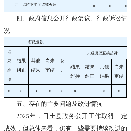
四、结转下年度继续办理
0
0
0
四、政府信息公开行政复议、行政诉讼情
况
行政复议
结
未经复议直接起诉
结果
其他
尚未
果
总
结果
结果
其他
尚未
纠正
结果
审结
维
计
维持
纠正
结果
审结
持
0
0
0
0
0
0
0
0
0
五、存在的主要问题及改进情况
2025
年
，日土县政务公开工作取得一定
成效，但总体来看，仍有一些需要持续改进的