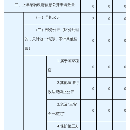
二、上年结转政府信息公开申请数量
0
0
0
（一）予以公开
2
0
0
（二）部分公开
（区分处理
的，只计这一情形，不计其他情
0
0
0
形）
1
.属于国家秘
0
0
0
密
2
.其他法律行
0
0
0
政法规禁止公开
3
.危及“三安
0
0
0
全一稳定”
4
.保护第三方