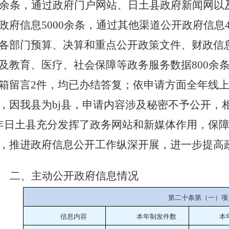
余
条，通过政府门户网站、日土县政府新闻网以
政府信息
5000
余
条，通过其他渠道公开政府信息
各部门预算、决算
和
重点公开政策文件、财政信
及
教育、医疗、社会保障等政务服务数
据
800
余
箱留言
2
件，均已办结答复
；
依申请方面全年线
，因我县为
bj
县，申请内容涉及秘密不予公开，
年日土县
充分发挥了政务网站和新媒体作用，保
，推进政府信息公开工作纵深开展，进一步提高
二、主动公开政府信息情况
第二十条第（一）项
信息内容
本年
制
发件
数
本