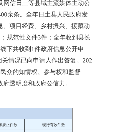
及网信日土等县域主流媒体主动公
400
余条。全年
日土
县人民政府发
息、项目经费、
乡村振兴
、援藏动
条
；规范性文件
3
件
；
全年收到县长
上线下共收到
1
件政府信息公开申
相关情况已向申请人作出答复
。
202
障民众的知情权、参与权和监督
政府透明度和政府公信力。
年废止件数
现行有效件
数