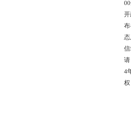
00
开
布
态
信
请
4
权