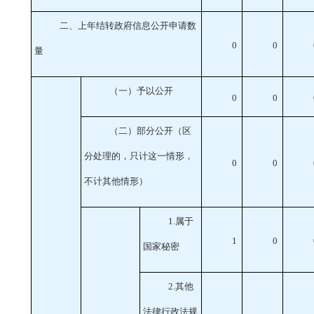
二、上年结转政府信息公开申请数
0
0
量
（一）予以公开
0
0
（二）部分公开
（区
分处理的，只计这一情形，
0
0
不计其他情形）
1
.属于
1
0
国家秘密
2
.其他
法律行政法规