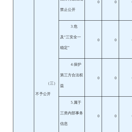
0
0
禁止公开
3
.危
及“三安全一
0
0
稳定”
4
.保护
第三方合法权
0
0
（三）
益
不予公开
5
.属于
三类内部事务
0
0
信息