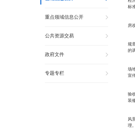
程
标
重点领域信息公开
房
公共资源交易
规
的
政府文件
场
专题专栏
宣
验
装
风
理