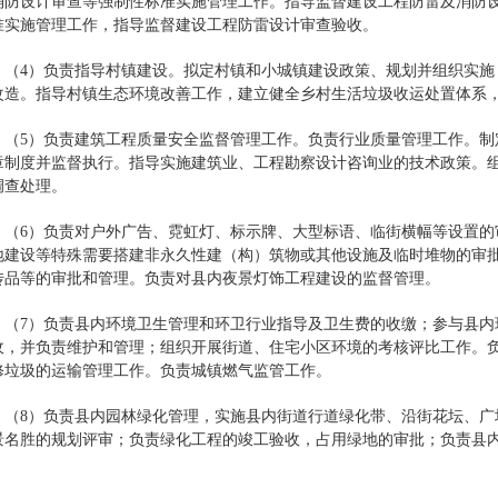
消防设计审查等强制性标准实施管理工作。指导监督建设工程防雷及消防
准实施管理工作，指导监督建设工程防雷设计审查验收。
（4）负责指导村镇建设。拟定村镇和小城镇建设政策、规划并组织实
改造。指导村镇生态环境改善工作，建立健全乡村生活垃圾收运处置体系
（5）负责建筑工程质量安全监督管理工作。负责行业质量管理工作。
章制度并监督执行。指导实施建筑业、工程勘察设计咨询业的技术政策。
调查处理。
（6）负责对户外广告、霓虹灯、标示牌、大型标语、临街横幅等设置
地建设等特殊需要搭建非永久性建（构）筑物或其他设施及临时堆物的审
传品等的审批和管理。负责对县内夜景灯饰工程建设的监督管理。
（7）负责县内环境卫生管理和环卫行业指导及卫生费的收缴；参与县
收，并负责维护和管理；组织开展街道、住宅小区环境的考核评比工作。
修垃圾的运输管理工作。负责城镇燃气监管工作。
（8）负责县内园林绿化管理，实施县内街道行道绿化带、沿街花坛、
景名胜的规划评审；负责绿化工程的竣工验收，占用绿地的审批；负责县
。