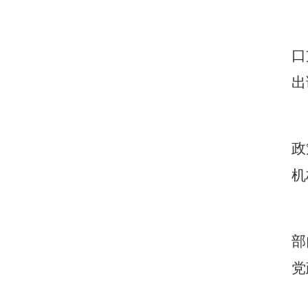
口
出
政
机
部
党