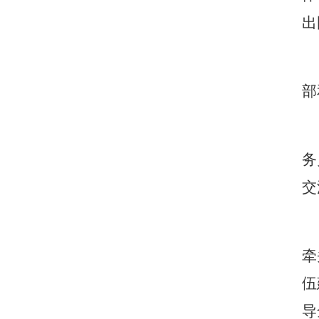
出
部
务
交
牵
伍
导