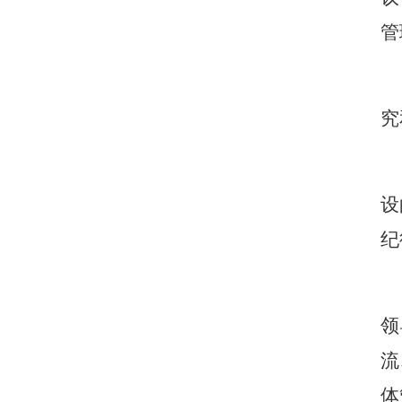
管
究
设
纪
领
流
体