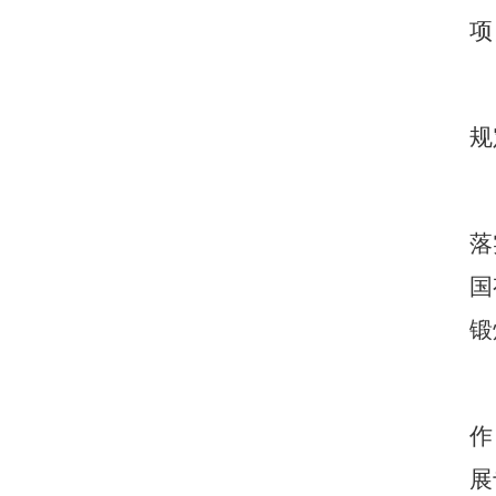
项
规
落
国
锻
作
展