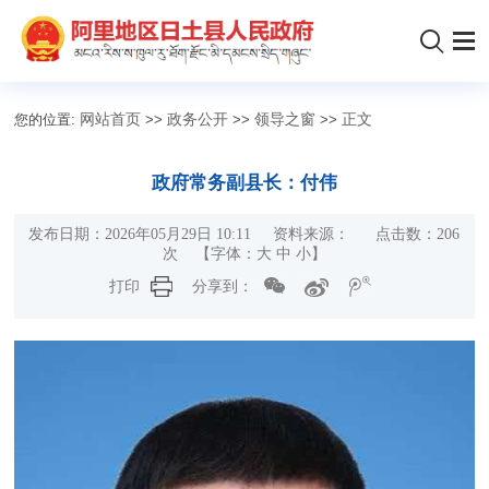
您的位置:
网站首页
>>
政务公开
>>
领导之窗
>>
正文
政府常务副县长：付伟
发布日期：2026年05月29日 10:11 资料来源： 点击数：
206
次
【字体：
大
中
小
】
打印
分享到：