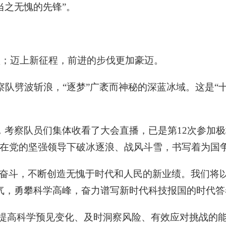
当之无愧的先锋”。
歇；迈上新征程，前进的步伐更加豪迈。
察队劈波斩浪，“逐梦”广袤而神秘的深蓝冰域。这是“
考察队员们集体收看了大会直播，已是第12次参加极
者在党的坚强领导下破冰逐浪、战风斗雪，书写着为国
续奋斗，不断创造无愧于时代和人民的新业绩。我们将
气，勇攀科学高峰，奋力谱写新时代科技报国的时代答
“提高科学预见变化、及时洞察风险、有效应对挑战的