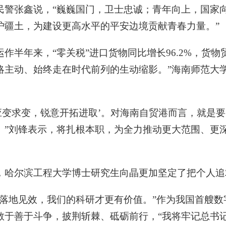
民警张鑫说，“巍巍国门，卫士忠诚；青年向上，国家
护疆土，为建设更高水平的平安边境贡献青春力量。”
半年来，“零关税”进口货物同比增长96.2%，货物贸
略主动、始终走在时代前列的生动缩影。”海南师范大
应变求变，锐意开拓进取’。对海南自贸港而言，就是
。”刘锋表示，将扎根本职，为全力推动更大范围、更
，哈尔滨工程大学博士研究生向晶更加坚定了把个人追
落地见效，我们的科研才更有价值。”作为我国首艘数字
于善于斗争，披荆斩棘、砥砺前行，“我将牢记总书记