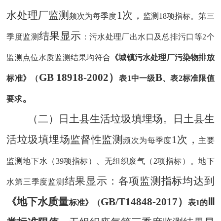
水处理厂监测
1次，
频次为每季度
监测
18项指标。第三
结果显示
季度监测
：污水处理厂出水口及总排污口等
2个
监测点位水质监测结果均符合
《城镇污水处理厂污染物排放
GB 18918-20
0
2）
B
标准》（
表
1中
一级
、表
2标准限值
。
要求
（二）日土县生活垃圾填埋场。
日土县生
活垃圾填埋场监督性监测
1次，
频次为每季度
主要
监测地下水（
39项指标）、无组织废气（2项指标）。地下
结果显示
：各项监测指标
均达到
水第三季度监测
《地下水质
量
GB/T14848-2017）
Ⅲ
标准》（
表
1的