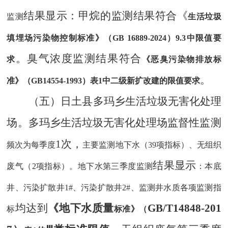
结果显示
：甲烷的监测结果符合《
监测
生活垃圾
填埋场污染物控制标准》（
GB 16889-2024）9.3中限值要
。臭气浓度监测结果符合
求
《恶臭污染物排放标
。
准》（
GB14554-1993）表1中二级新扩改建的限值要求
（
五
）
日土县多玛乡
生活
垃圾
无害化处理
场
。
多玛乡生活垃圾无害化处理场监督性监测
1次，
频次为每季度
主要监测地下水（
39项指标）、无组织
结果显示
废气（2项指标）。地下水第三季度监测
：本底
井、污染扩散井
1#、污染扩散井2#、监测井水质各项监测指
均达到
《地下水质
量
GB/T14848-201
标
标准》（