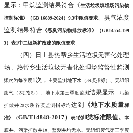
显示
：甲烷监测结果符合《
生活垃圾填埋场污染物
。臭气浓度
控制标准》（
GB 16889-2024）9.3中限值要求
监测结果符合
《恶臭污染物排放标准》（
GB14554-199
。
3）表1中二级新扩改建的限值要求
（
四
）
日土县热帮乡
生活
垃圾
无害化处理
场
。
热帮乡生活垃圾无害化处理场监督性监测
1次，
频次为每季度
主要监测地下水（
39项指标）、无组织
结果显示
废气（2项指标）。地下水第三季度监测
：污染
达到
《地下水质
量
扩散井
2#水质各项监测指标均
标
GB/T14848-2017）
Ⅲ类标准限值
。
准》（
表
1的
本
底井、污染扩散井
1#、监测井均无水。无组织废气第三季度