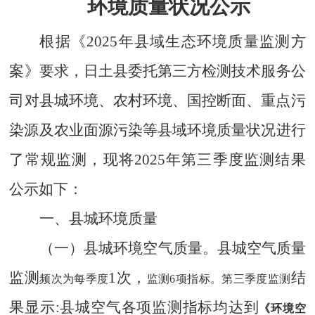
环境质量状况公示
根据《
2025年县域生态环境质量监测方
案
》
要求，
日土县委托第
三
方
检测
技术服务公
司
对县城环境、农村环境、国控断面、重点污
染源及农业面源污染等县域
环境质量
状况
进行
了常规
监测
，现将
2025年第三季度监测
结果
公示
如下：
一、县城环境质量
（一）
县城
环境空气质量。
县城
空气质量
监测
1次，
结
频次为每季度
监测
6项指标。第三季度监测
果显示
:县城
空气各项
监测
指标均达到
《环境空