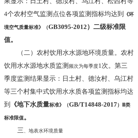
果显示
：
日土村、德汝村、乌江村
、松西村
等
4
个农村空气
监测
点位各项
监测
指标均达到
《环
GB3095-2012）
二
级标准限
境空气质量标准》（
值。
（二）农村饮用水水源地环境质量。
农村
饮用水水源地
水质监测
1次
。第三
频次为每季度
季度监测
结果显示
：日土村、德汝村、乌江村
等三个村集中式饮用水水质
各项
监测
指标均达
到
《地
下
水质
量
GB
/T14848-2017
标准》（
）
Ⅲ类
。
标准限值
三
、地表水环境质量