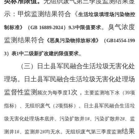
类标准限值
。
无组织废气
第三季度监测
结果显
示
：甲烷监测结果符合《
生活垃圾填埋场污染物控
。臭气浓度
制标准》（
GB 16889-2024）9.3中限值要求
监测结果符合
《恶臭污染物排放标准》（
GB14554-199
。
3）表1中二级新扩改建的限值要求
（
三
）
日土县军民融合
生活
垃圾
无害化处
理场
。
日土县军民融合生活垃圾无害化处理场
监督性监测
1次，
频次为每季度
主要监测地下水（
39项
指标）、无组织废气（2项指标）。日土县军民融合生活垃
圾无害化处理场本底井、污染扩散井1#、污染扩散井2#、监
结果
测井1#、监测井2#均无水。无组织废气第三季度监测