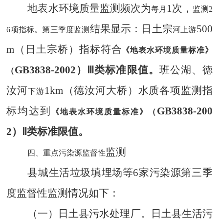
地表水环境质量
监测
频次为
1次，
每月
监测
2
结果显示
：日土宗
500
6项指标。第三季度监测
河上游
m
（日土宗桥）指标符合
《地表水环境质量标准》
GB3838-2002）
Ⅲ类标准限值。
班公湖、
徳
（
汝河
1km（德汝河大桥）
水质
各项
监测指
下游
标均
达到
GB3838-200
《地表水环境质量标准》（
2）
Ⅱ类标准限值。
监测
四、重点污染源监督性
县
城
生活垃圾填埋场等
6
家污染源
第三季
度
监督性
监测情况如下
：
（一）日土县污水处理厂。
日土县生活污