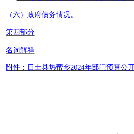
（六）政府债务情况。
第四部分
名词解释
附件：日土县
热帮乡
202
4
年部门预算公