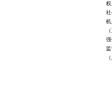
权
社
机
（
强
监
（