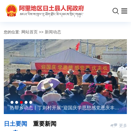
您的位置:
网站首页
>>
新闻动态
关于征集阻碍民营经济发展壮大问题线索的公告
西藏自治区政府启动2026年及“十五五”意见建议征集
培训村医 “提能力”，服务群众 “强本领”
热帮乡动态丨丁则村开展“迎国庆学思想感党恩庆丰
日土县人大常委会机关组织开展第十个国家宪法日宪
关于征集阻碍民营经济发展壮大问题线索的公告
西藏自治区政府启动2026年及“十五五”意见建议征集
收”主题活动
法宣誓仪式
日土要闻
重要新闻
更多