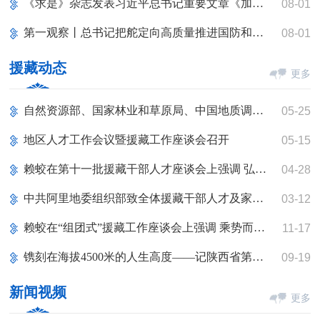
《求是》杂志发表习近平总书记重要文章《加快建设健康中国》
08-01
第一观察丨总书记把舵定向高质量推进国防和军队现代化
08-01
援藏动态
更多
自然资源部、国家林业和草原局、中国地质调查局援藏工作座谈会召开 王君正关志鸥出席并讲话
05-25
地区人才工作会议暨援藏工作座谈会召开
05-15
赖蛟在第十一批援藏干部人才座谈会上强调 弘扬援藏精神 发挥独特优势 全面提升对口援藏工作综合效益
04-28
中共阿里地委组织部致全体援藏干部人才及家属的慰问信
03-12
赖蛟在“组团式”援藏工作座谈会上强调 乘势而上 再接再厉 不断推动“组团式”援藏工作高质量发展
11-17
镌刻在海拔4500米的人生高度——记陕西省第十批援藏干部人才
09-19
新闻视频
更多