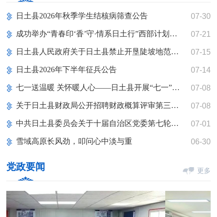
日土县2026年秋季学生结核病筛查公告
07-30
成功举办“青春印‘香’守·情系日土行”西部计划离岗志愿者主题团日活动
07-21
日土县人民政府关于日土县禁止开垦陡坡地范围划定技术报告的公告
07-15
日土县2026年下半年征兵公告
07-14
七一送温暖 关怀暖人心——日土县开展“七一”走访慰问活动
07-08
关于日土县财政局公开招聘财政概算评审第三方服务公司的公告
07-08
中共日土县委员会关于十届自治区党委第七轮巡视整改进展情况的通报
07-01
雪域高原长风劲，叩问心中淡与重
06-30
党政要闻
更多