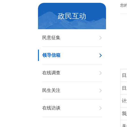
您
政民互动
民意征集
领导信箱
在线调查
日
日
民生关注
计
在线访谈
我
关