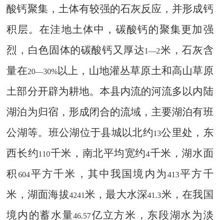
酸钙聚集，土体有较强的石灰反应，并形成钙
积层。在洼地土体中，碳酸钙的聚集更加强
烈，白色固体的碳酸钙又厚达
米，石灰含
1—2
量在
以上，山地灌丛草原土和高山草原
20—30%
土部分开辟为耕地。本县内流的河流多以内陆
湖泊为归宿，形成闭合的流域，主要湖泊有班
公湖等。班公湖位于县城以北约
公里处，东
13
西长约
千米，南北平均宽约
千米，湖水面
110
4
积
平方千米，其中我国境内为
平方千
604
413
米，湖面海拔
米，最大水深
米，在我国
4241
41.3
境内的蓄水量
亿立方米，东段湖水为淡
46.57