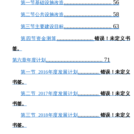
................................
56
第一节基础设施改造
................................
58
第二节公共设施改造
................................
63
第三节主要建设目标
........................
第四节资金测算
错误！未定义书
签。
......................................
71
第六章年度计划
..............
第一节 2016
年度发展计划
错误！未定义
书签。
..............
第二节 2017
年度发展计划
错误！未定义
书签。
..............
第三节 2018
年度发展计划
错误！未定义
书签。