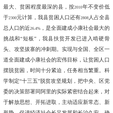
最大、贫困程度最深的县，按
年不变价低
2010
于
元计算，我县贫困人口还有
人占全县
2300
2808
总人口的近
，是全面建成小康社会最大的
26.4%
挑战和“短板”，我县扶贫开发已进入啃硬骨
头、攻坚拔寨的冲刺期。实现与全国、全区一
道全面建成小康社会的宏伟目标，让贫困人口
摆脱贫困，时间十分紧迫，任务相当繁重。科
学制定“十三五”脱贫攻坚规划，把中央、区党
委的决策部署同阿里的实际紧密结合起来，对
于解放思想、开拓进取，主动适应新常态、新
形势，促进经济社会长足发展和长治久安，确