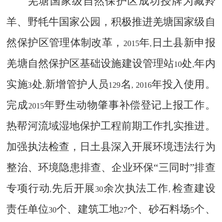
羌塘国家级自然保护区成功授牌为藏羚
羊、野牦牛国家公园，积极推进羌塘国家级自
然保护区管理体制改革，
年
日土县新申报
2015
,
羌塘自然保护区基础设施建设管理站
处
年内
10
,
实施
处
新增管护人员
名
年投入使用。
3
,
129
, 2016
完成
年野生动物肇事补偿登记上报工作。
2015
热帮河流域湿地保护工程前期工作扎实推进。
加强执法检查，日土县深入开展环境违法行为
整治、环境隐患排查、企业环保“三同时”排查
专项行动
先后开展
余次执法工作
检查建设
,
30
,
责任单位
个、建筑工地
个、砂石料场
个、
30
27
5