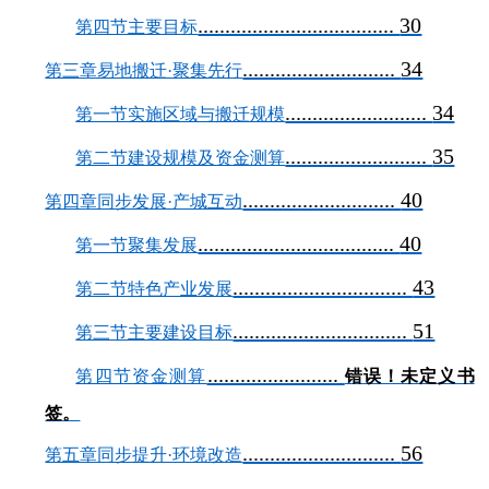
....................................
30
第四节主要目标
............................
34
第三章易地搬迁·聚集先行
..........................
34
第一节实施区域与搬迁规模
..........................
35
第二节建设规模及资金测算
............................
40
第四章同步发展·产城互动
....................................
40
第一节聚集发展
................................
43
第二节特色产业发展
................................
51
第三节主要建设目标
........................
第四节资金测算
错误！未定义书
签。
............................
56
第五章同步提升·环境改造