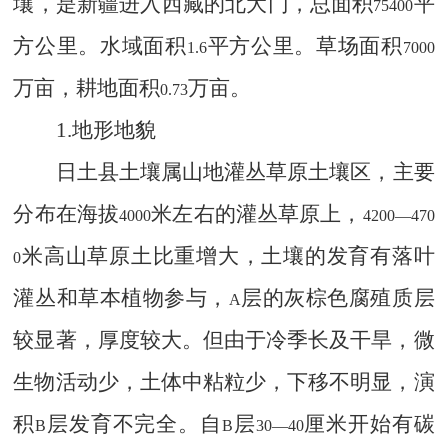
壤，是新疆进入西藏的北大门，总面积
平
75400
方公里。水域面积
平方公里。草场面积
1.6
7000
万亩，耕地面积
万亩。
0.73
1.
地形地貌
日土县土壤属山地灌丛草原土壤区，主要
分布在海拔
米左右的灌丛草原上，
4000
4200—470
米高山草原土比重增大，土壤的发育有落叶
0
灌丛和草本植物参与，
层的灰棕色腐殖质层
A
较显著，厚度较大。但由于冷季长及干旱，微
生物活动少，土体中粘粒少，下移不明显，演
积
层发育不完全。自
层
厘米开始有碳
B
B
30—40