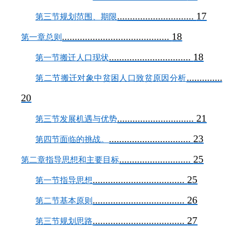
..............................
17
第三节规划范围、期限
..........................................
18
第一章总则
................................
18
第一节搬迁人口现状
..............
第二节搬迁对象中贫困人口致贫原因分析
20
..............................
21
第三节发展机遇与优势
................................
23
第四节面临的挑战。
............................
25
第二章指导思想和主要目标
....................................
25
第一节指导思想
....................................
26
第二节基本原则
....................................
27
第
三节规划思路