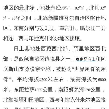
地区的最北端，地处东经
°
′－
°
′，北纬
°
78
7
82
4
32
′－
°
′之间
，北靠新疆维吾尔自治区喀什地
7
35
4
区，东南分别与改则县、革吉县、噶尔县三县
相连，西与印控克什米尔地区接壤。
日土县地处西藏西北部、阿里地区西北
部，是西藏自治区边境县之一。
和冈
喀喇昆仑山
底斯山支脉横穿全境，被称为“世界屋脊的屋
脊”。平均海拔
米左右，最高海拔为
4500
6800
米。东距拉萨
公里，南距狮泉河
公里，
1800
120
北靠新疆和田地区，西与印控克什米尔地区接