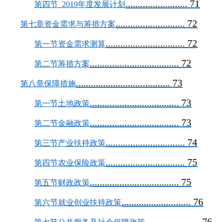
.........................
71
第四节 2019
年度发展计划
............................
72
第七章资金需求与筹措方案
................................
72
第一节资金需求测算
....................................
72
第二节筹措方案
......................................
73
第八章保障措施
....................................
73
第一节土地政策
....................................
73
第二节金融政策
................................
74
第三节产业扶持政策
................................
75
第四节农业保险政策
....................................
75
第五节财政政策
............................
76
第六节就业创业扶持政策
......................
76