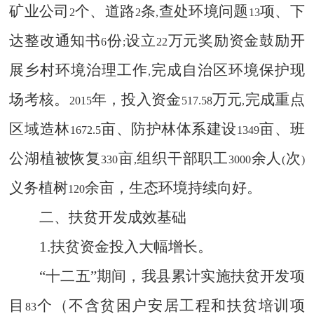
矿业公司
个、道路
条
查处环境问题
项、下
2
2
,
13
达整改通知书
份
设立
万元奖励资金鼓励开
6
;
22
展乡村环境治理工作
完成自治区环境保护现
,
场考核。
年，投入资金
万元
完成重点
2015
517.58
,
区域造林
亩、防护林体系建设
亩、班
1672.5
1349
公湖植被恢复
亩
组织干部职工
余人
次
330
,
3000
(
)
义务植树
余亩，生态环境持续向好。
120
二、扶贫开发成效基础
1.
扶贫资金投入大幅增长。
“十二五”期间，我县累计实施扶贫开发项
目
个（不含贫困户安居工程和扶贫培训项
83