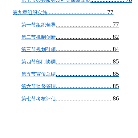
第七节公共服务及社会保障政策
......................................
77
第九章组织实施
....................................
77
第一节组织领导
....................................
82
第二节机制创新
....................................
84
第三节规划引领
....................................
85
第四节部门协调
....................................
85
第五节宣传总结
....................................
85
第六节监督管理
....................................
86
第七节考核评估