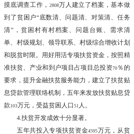
摸底调查工作，
万人建立了档案，基本做
2808
到了贫困户“底数清、问题清、对策清、任务
清”，贫困村有村档案、问题台账、需求清
单、村级规划、领导联系、村级综合增收计划
和脱贫时限。用好用活专项扶贫资金，按照精
准扶贫、产业和到户项目占项目总投资
％的
70
要求，提升金融扶贫服务能力，建立了扶贫贴
息贷款管理联络机制，五年来发放扶贫贴息贷
款
万元，受益贫困人口
人。
103
51
4.
扶贫开发成效十分显著。
五年共投入专项扶贫资金
万元，从贫
4595