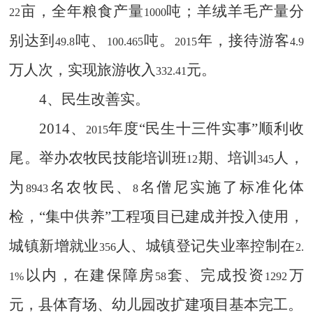
亩，全年粮食产量
吨；羊绒羊毛产量分
22
1000
别达到
吨、
吨。
年，接待游客
49.8
100.465
2015
4.9
万人次，实现旅游收入
元。
332.41
4
、民生改善实。
2014
、
年度“民生十三件实事”顺利收
2015
尾。举办农牧民技能培训班
期、培训
人，
12
345
为
名农牧民、
名僧尼实施了标准化体
8943
8
检，“集中供养”工程项目已建成并投入使用，
城镇新增就业
人、城镇登记失业率控制在
356
2.
以内，在建保障房
套、完成投资
万
1%
58
1292
元，县体育场、幼儿园改扩建项目基本完工。