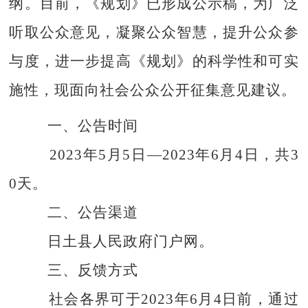
纲。目前，《规划》已形成公示稿，为广泛
听取公众意见，凝聚公众智慧，提升公众参
与度，进一步提高
《
规划
》
的科学性和可实
施性，现面向社会公众公开征集意见建议。
一、公告时间
2023
年
5
月
5
日
—
2023
年
6
月
4
日
，
共3
0天。
二、公告渠道
日土
县人民政府
门户网
。
三、反馈
方式
社会各界可于2023年
6
月
4
日前，通过