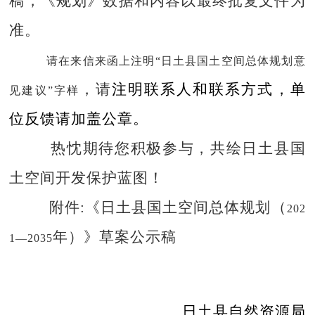
稿，《规划》数据和内容以最终批复文件为
准。
请在来信来函上注明
“
日土
县国土空间总体规划意
，
请
注明联系人和联系方式，单
见建议
”
字样
位反馈请加盖公章。
热忱期待您积极参与，共绘
日土县
国
土空间开发保护蓝图！
附件:
《
日土
县国土空间总体规划（
202
年）》
草案公示稿
1
—
2035
日土县自然资源局