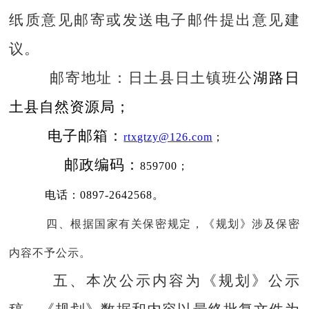
纸质意见邮寄或发送电子邮件提
出意见建
议。
邮寄地址：日土县日土镇班公
湖路日
土县自然资源局
；
电子
邮箱：
rtxgtzy@126.com
；
邮政编码
：
85
9700；
电话：
0897-2642568
。
四、根据国家有关保密规定，《规划》涉及保密
内容不予公示。
五、本次公示内容为《规划》公示