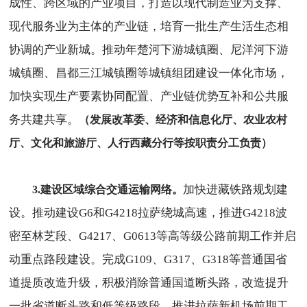
成性、跨区域的产业项目，打造以现代制造业为支撑、
现代服务业为主体的产业链，培育一批生产生活生态相
协调的产业新城。推动年楚河下游城镇圈、尼洋河下游
城镇圈、昌都三江城镇圈等城镇组团建设一体化市场，
加快实现生产要素协同配置、产业链优势互补和公共服
务共建共享
。
（发展改革委、经济和信息化厅、农业农村
厅、文化和旅游厅、人行西藏分行等按职责分工负责）
加快进藏铁路规划建
3.建设区域综合交通运输网络。
设。推动建设G6和G4218拉萨绕城高速，推进G4218波
密至林芝段、G4217、G0613等高等级公路前期工作并启
动重点路段建设。完成G109、G317、G318等普通国省
道提质改造升级，积极消除普通国道断头路，改造提升
一批省道断头路和低等级路段。推进拉萨新机场前期工