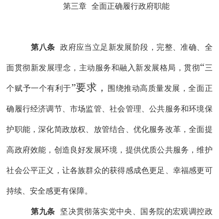
第三章
全面
正确
履行政府职能
第八条
政府应当
立足新发展阶段，完整、准确、全
“
面贯彻新发展理念，
主动
服务和融入新发展格局，
贯彻
三
”要求，
个赋予一个有利于
围绕推动高质量发展，全面正
确履行
经济调节、市场监管、社会管理、公共服务
和
环境保
护职能，深化简政放权、放管结合、优化服务改革，
全面提
高政府效能，
创造良好发展环境，提供
优质
公共服务，维护
社会公平正义，
让各族群众的获得感成色更足、幸福感更可
持续、安全感更有保障。
第九条
坚决贯彻
落实党中央、国务院的
宏观调控政