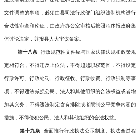
文件调整的事项，必须由县司法行政部门组织
法制机构
进行
合法性审查
和论证，由政府办公室审核后
按照
程序
报政府集
体讨论决定，并
报
县人大
审议
备案。
第十八条
行政
规范性文件
应
与国家法律法规和政策规
定相符合，不得违反上位法，不得超越职权范围，不得设定
行政许可、行政处罚、
行政征收、行政收费、
行政强制等事
项，不得违法
减损
公民、法人和其他组织的
合法权益或者
增
加
其
义务，
不得违法制定含有排除或者限制公平竞争内容的
措施，
不得侵犯公民、法人和其他组织的合法权益。
第十九条
全面推行行政执法公示制度、执法全过程