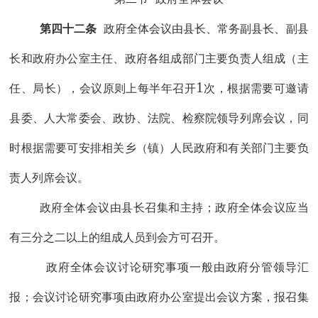
第四十二条
政府全体会议由
县长
、
常务副县长、副县
长和
政府办公室主任
、
政府
各
组成部门主要负责人
组成（主
1
任、局长），
会议原则上每
半年
召开
次
，
根据需要可
邀请
县委、人大常委会、政协、法院、检察院领导列席会议，同
时
根据需要
可
安排
相关
乡（镇）人民政府
和有关部门
主要负
责人列席会议
。
政府全体
会议由
县长
召集和主持
；政府全体
会议应当
有
三分之二
以上的
组成人员
到会方可召开
。
政府全体
会议讨论研究事项一般由政府分管领导汇
报
；
会议讨论研究事项
由
政府办公室提出会议方案，报召集