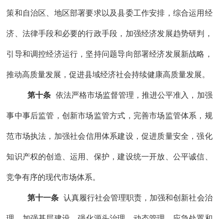
策
和自治区、地区部署要求以及县委工作安排
，
综合运用经
济、法律手段和必要的
行政手段，加强经济发展趋势研判，
引导和调控经济运行
，坚持问题导向部署经济发展新战略，
推动高质量发展，
促进
县域
经济
社会
持续健康高质量发展。
第十条
依法严格市场监督管理，推进公平准入，
加强
事中事后监管，
创新市场监管方式，完善市场监管体系，
规
范市场执法，加强
社会
信用体系建设，
促进质量安全，强化
知识产权的创造、运用、保护，建设
统一开放、公平诚信、
竞争有序的现代市场体系。
第十一条
认真履行社会管理职责，加强
和
创新社会治
理
，
加强基层建设，
强化
源头治理、动态管理、应急处置和