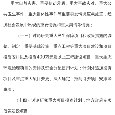
重大自然灾害、重要信访矛盾、重大事故灾难、重大公
共卫生事件、重大群体性事件等重要突发情况应急处置，经
济社会发展中出现的重要情况和重大舆情等情况；
（十
三
）讨论研究重大民生保障项目和政策措施的调
整
、
制定
；
重要基础设施、重点工程
等
重
大
项目建设
和
项目
400
投资安排
以及投资
万元及以上工程建设项目；
重大生态
环境治理项目的安排及资金分配使用计划
；
计划外追加投资
项目
及
重
点重大项目
变更
、法人确定；
招商引资项目安排等
事项；
（十
四
）讨论研究
重大项目投资计划，地方政府专项
债券建设项目；