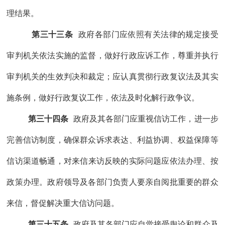
理结果。
第三十三条
政府各部门
应
依照有关法律
的
规定接受
审判机关依法实施的监督，做好行政应诉工作，尊重并执行
审判机关的生效判决和裁定
；应
认真贯彻行政复议法及其实
施条例，做好行政复议工作，依法及时化解行政争议。
第三十四条
政府及
其各
部门
应
重视信访工作，
进一步
完善信访制度，确保
群众诉求表达、利益协调、权益保障
等
信访
渠道畅通
，对来信来访反映的实际问题应依法办理、按
政策办理。
政府领导及各部门负责人要亲自阅批重要的群众
来信，督促解决重大信访问题。
第三十五条
政府
及其
各部门
应
自觉接受舆论
和群众及