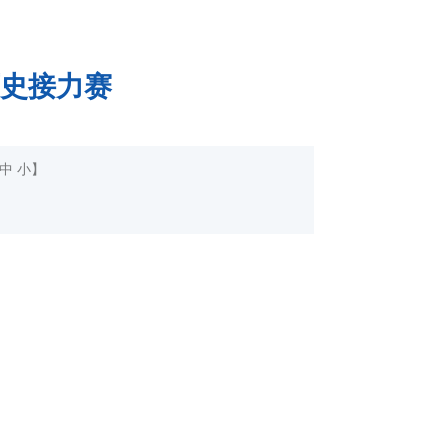
史接力赛
中
小
】