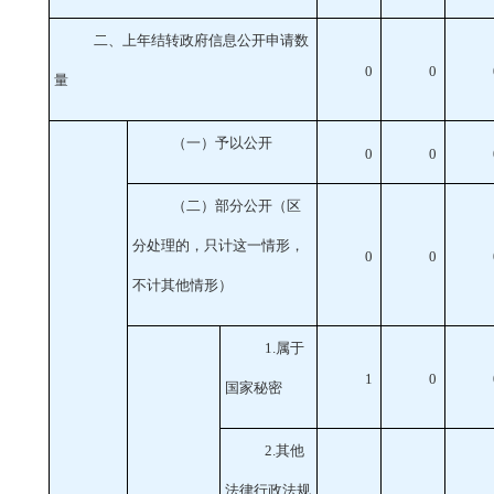
二、上年结转政府信息公开申请数
0
0
量
（一）予以公开
0
0
（二）部分公开
（区
分处理的，只计这一情形，
0
0
不计其他情形）
1
.属于
1
0
国家秘密
2
.其他
法律行政法规