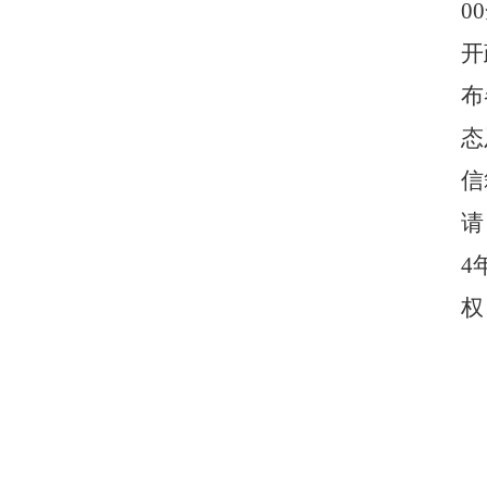
00
开
布
态
信
请
4
权