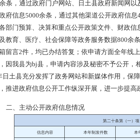
余
条，通过政府门户网站、日土县政府新闻网以
政府信息
5000
余
条，通过其他渠道公开政府信息
各部门预算、决算
和
重点公开政策文件、财政信
及
教育、医疗、社会保障等政务服务数
据
800
余
箱留言
2
件，均已办结答复
；
依申请方面全年线
，因我县为
bj
县，申请内容涉及秘密不予公开，
年日土县
充分发挥了政务网站和新媒体作用，保
，推进政府信息公开工作纵深开展，进一步提高
二、主动公开政府信息情况
第二十条第（一）项
信息内容
本年
制
发件
数
本