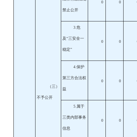
0
0
禁止公开
3
.危
及“三安全一
0
0
稳定”
4
.保护
第三方合法权
0
0
（三）
益
不予公开
5
.属于
三类内部事务
0
0
信息