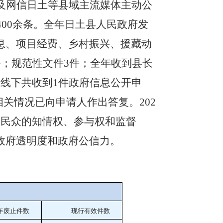
及网信日土等县域主流媒体主动公
400
余条。全年
日土
县人民政府发
息、项目经费、
乡村振兴
、援藏动
条
；规范性文件
3
件
；
全年收到县长
上线下共收到
1
件政府信息公开申
相关情况已向申请人作出答复
。
202
障民众的知情权、参与权和监督
政府透明度和政府公信力。
年废止件数
现行有效件
数