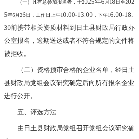
025
年
6
8
02
（一）凡有意参加报名者，于
2
月
1
日至
2
5
6
0
:0
0-13
:0
0
6
:0
0-18
:
年
6月2
日，工作日上午
1
，下午
1
3
0
前携带相关资质材料到日土县财政局行政办
公室报名，逾期送达或者不符合规定的文件将
被拒收。
（二）资格预审合格的企业名单，经日土
县财政局党组会议研究确定后向所有报名企业
进行公开。
五、评选方法
由日土县财政局党组召开党组会议研究确