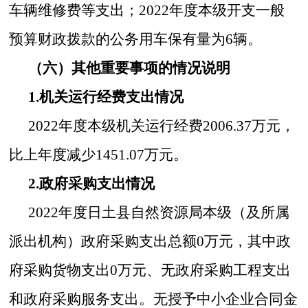
车辆维修费
等
支出；
20
22
年
度本级开支一般
预算财政拨款的公务用车
保有量
为
6
辆
。
（六）其他重要事项的情况说明
1.机关运行经费支出情况
20
22
年度
本级机关运行经费
2006.37万
元
，
比
上年度
减少
1451.07
万元
。
2.政府采购支出情况
20
22
年度
日土县
自然资源局
本级
（
及所属
派出机构
）
政府采购支出总额
0
万元
，其中政
府采购货物支出
0
万元
、
无
政府采购工程支出
和
政府采购服务支出。无授予
中小企业
合同
金