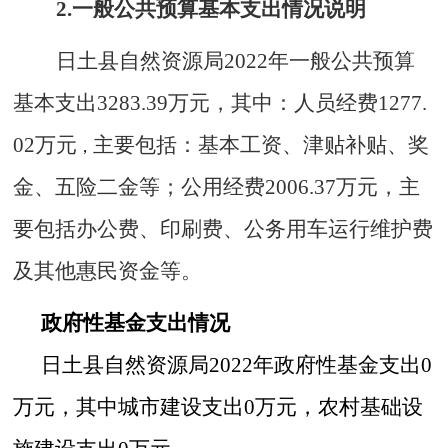
2
.一般公共预算基本支出情况说明
日土县
自然资源局
20
22
年
一般公共预算
基本支出
3283.39
万元
，其中：人员
经费
1277.
02万元
主要包括：基本工资、
津贴补贴
、奖
，
金、
五险二金等
；公用经费
2006.37
万元
，主
要包括办公费、印刷费、公务用车运行维护费
及其他惠民资金
等。
政府性基金支出情况
日土县
自然资源局
20
22
年政府性基金
支出
0
万元
，
其中城市建设支出0万元，农村基础设