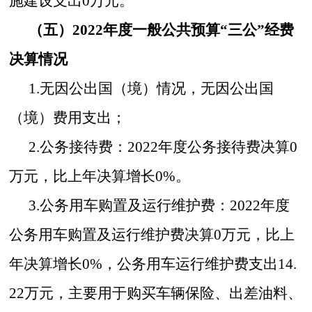
施建设支出0万元。
（五）2
022
年度一般公共预算“三公”经费
决算情况
1.无
因公出国
（境
）
情况
，无因公出国
（境
）
费用支出；
2.公务接待费
：
20
22
年
度公务接待费决算
0
万元
，比上年决算增长
0
%
。
3.公务用车
购置及运行维护费：
20
22
年
度
公务用车
购置
及运行维护费决算
0
万元
，比上
年决算增长
0
%，公务用车运行维护费支出
14.
22
万元
，主要
用于
购买车辆
保险、
出差
油料
、