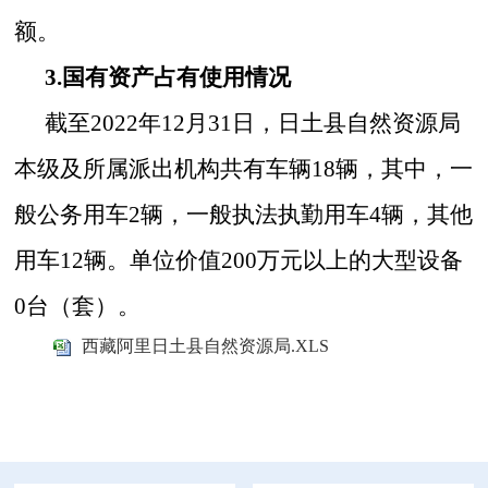
额。
3.国有资产占有使用情况
截至20
22
年12月31日
，日土县
自然资源局
本级及所属派出机构共有
车辆
18
辆
，其中，一
般公务用车
2
辆
，一般执法
执勤
用车
4
辆
，其他
用车
12
辆
。单位
价值200万元
以上的大型设备
0
台
（套）。
西藏阿里日土县自然资源局.XLS