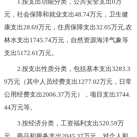
1.按
支出功能分类
，公共安全
支出
0
万
元
，
社会保障
和就业支出
48.74
万元
，卫生健
康
支出
28.69
万元
，
住房
保障支出
32.05
万元
,农
林水支出1745.74万元，自然资源海洋气象等
支出5172.61万元。
2.按
支出性质分类
，
包括基本支出
3283.3
9
万元
（其中
人员经费
支出
1277.02
万元
，
日常
公用经费支出
2006.37
万元
）
，
项目支出
3744.
44万元
等。
3.按
经济
分类，工资福利
支出
520.59
万
元
，商品
和
服务支出
2045.37
万元
，对个人和