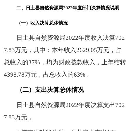
二、日土县
自然资源局
20
22
年度
部门决算情况说明
（一）收入决算总体情况
日土县
自然资源局
20
22
年度
收入决算
702
7.83
万元
，其中：本年收入
2629.05
万元，
占
总收入
的
37
%，均为财政拨款收入，上年结转
4398.78
万元
，
占总收入
的
63
%。
（二）支出决算总体情况
日土县
自然资源局
20
22
年
度决算
支出
702
7.83
万元
，