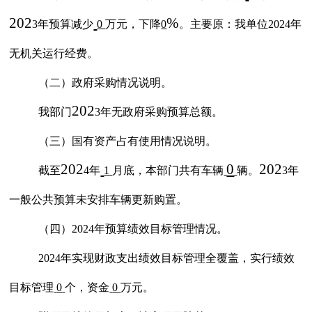
202
%
3
年预算减少
0
万元，下降
0
。主要原
：
我单位
202
4
年
无机关运行经费。
（二）政府采购情况说明。
202
我部门
3年无政府采购预算总额。
（三）国有资产占有使用情况说明。
202
0
202
截至
4
年
1
月底，本
部门
共有车辆
辆。
3年
一般公共预算未安排车辆更新购置。
（四）
202
4
年预算绩效目标管理情况。
202
4
年实现财政支出绩效目标管理全覆盖，实行绩效
目标管理
0
个，资金
0
万元。