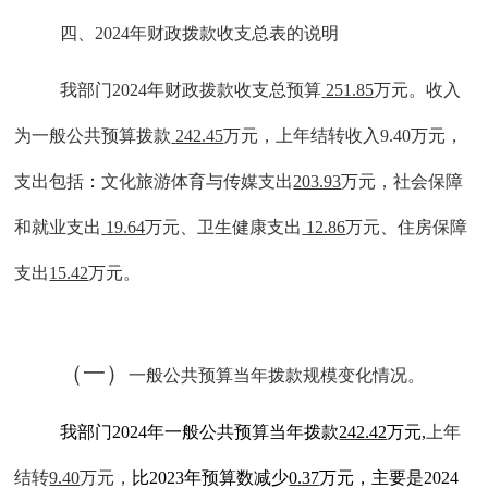
四、
202
4
年财政拨款收支总表的说明
我部门
202
4
年财政拨款收支总预算
251.85
万元。收入
为一般公共预算拨款
242.45
万元
，
上年结转收入
9.40万元，
支出
包括
：
文化旅游体育与传媒支出
203.93
万元
，
社会保障
和就业支出
19.64
万元、卫生健康支出
12.86
万元、住房保障
支出
15.42
万元
。
（一）
一般公共预算当年拨款规模变化情况。
我部门
202
4
年一般公共预算当年拨款
242.42
万元
,
上年
结转
9.40
万元，
比
202
3
年
预算
数
减少
0.37
万元，主要是
2024