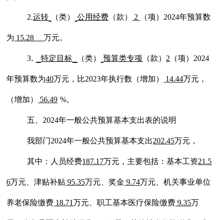
2.
运转
（类）
公用经费
（款）
2
（项）
202
4
年预算数
为
15.28
万元
。
.
3
特定目标
（类）
预算类专项
（款）
2
（项）
202
4
年预算数为
40
万元，比
202
3
年执行数（增加
）
14.44
万元
，
（
增加
）
56.49
%。
五、
202
4
年一般公共预算基本支出表的说明
我部门
202
4
年一般公共预算基本支出
202.45
万元，
其中：人员经费
187.17
万元，主要包括：基本工资
21.5
6
万元、津贴补贴
95.35
万元、奖金
9.74
万元、
机关事业单位
养老保险缴费
18.71
万元、
职工基本医疗保险缴费
9.35
万