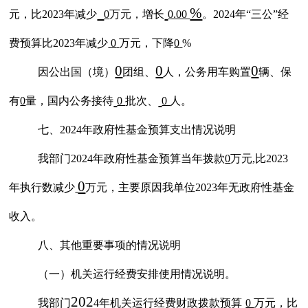
%
元，比
202
3
年减少
0
万元，增长
0.00
。
202
4
年
“三公”经
费预算比202
3
年减少
0
万元，下降
0
%
0
0
0
因公出国（境）
团组、
人，公务用车购置
辆、保
有
0
量，国内公务接待
0
批次、
0
人。
七、
202
4
年政府性基金预算支出情况说明
我部门
202
4
年政府性基金预算当年拨款
0
万元
,比2023
0
年执行数减少
万元，主要原因我单位
2023年无政府性基金
收入。
八、其他重要事项的情况说明
（一）机关运行经费安排使用情况说明。
202
我部门
4
年机关运行经费财政拨款预算
0
万元，比