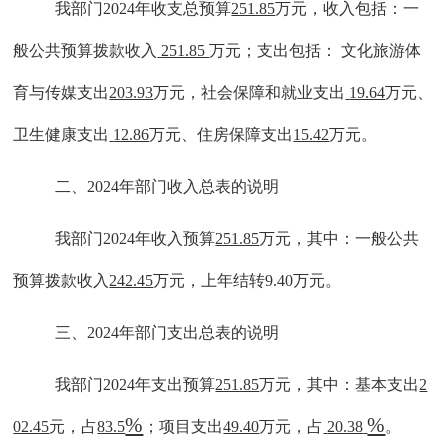
我部门
202
4
年收支总预算
251.85
万元
，
收入包括：一
般公共预算拨款收入
251.85
万元；支出包括：
文化旅游体
育与传媒支出
203.93
万元
，
社会保障和就业支出
19.64
万元、
卫生健康支出
12.86
万元、住房保障支出
15.42
万元
。
二、
202
4
年部门收入总表的说明
我部门
202
4
年收入预算
251.85
万元，其中：一般公共
预算拨款收入
242.45
万元
，
上年结转
9.40万元。
三、
202
4
年部门支出总表的说明
我部门
202
4
年支出
预算
251.85
万元，
其中
：
基本支出
2
%
%
02.45
元
，
占
83.5
；项目支出
49.40
万元，占
20.38
。