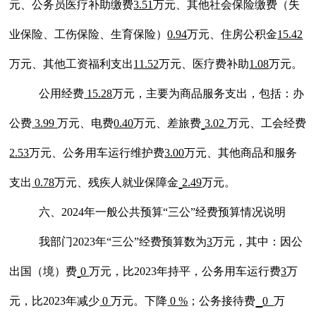
元、
公务员医疗补助
缴费
3.51
万元、
其他社会保险缴费
（
失
业保险
、
工伤保险
、
生育保险
）
0.94
万元、
住房公积金
15.42
万元、
其他工资福利支出
11.52
万元、
医疗费
补助
1.08
万元。
公用经费
15.28
万元，主要为商品服务支出，包括：
办
公费
3.99
万元、
电费
0.40
万元、
差旅费
3.02
万元
、
工会经费
2.53
万元、
公务用车运行维护费
3.00
万元、
其他商品和服务
支出
0.78
万
元
、
残疾人就业保障金
2.49
万元。
六、
202
4
年一般公共预算
“三公”经费预算情况说明
我部门
2023年“三公”经费预算数为
3
万元，其中：因公
出国（境）费
0
万元，比
202
3年持平
，公务用车运行费
3
万
元，比
202
3
年减少
0
万
元。
下降
0 %
；公务接待费
0
万