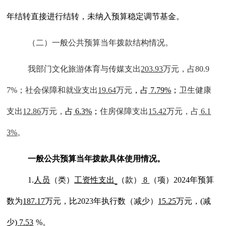
年结转直接进行结转，未纳入预算稳定调节基金
。
（二）一般公共预算当年拨款结构情况。
我部门
文化旅游体育与传媒
支出
203.93
万元
，
占
80.9
7%；
社会保障和就业支出
19.64
万元
，占
7.79%
；
卫生健康
支出
12.86
万元，
占
6.3%
；
住房保障支出
15.42
万元，占
6.1
3%
。
一般公共预算当年拨款具体使用情况。
1.
人员
（类）
工资性支出
（款）
8
（项）
202
4
年预算
数为
187.17
万元，比
202
3
年执行数（
减少
）
15.25
万元，
(
减
少
)
7.53
%。