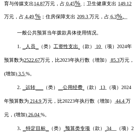
%
育与传媒支出
14.87
万元，
占
0.45
；卫生健康支出
149.12
%
%
万元，占
4.49
；住房保障支出
209.3
万元，占
6.3
。
一般公共预算当年拨款具体使用情况。
1.
人员
（类）
工资性支出
（款）
10
（项）
202
4
年
预算数为
2522.67
万元，比
202
3
年执行数（
增加
）
85.3
万元，
(
增加
)
3.5
%。
2.
运转
（类）
公用经费
（款）
13
（项）
202
4
年预算数为
214.9
万元，比
2022
3
年执行数（
增加
）
44.4
万
元，
(
增加
)
26.04
%。
.
3
特定目标
（类）
预算类专项
（款）
34
（项）
2