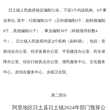
日土镇
人民政府核定
编制
52
名
，下设
5个内设机构、4个事
业单位, 其中，行政编制
32
个（正科级编制
3个，副科级编制
8个，其他编制
21
个），事业编制
3
0
个（
科级领导职数
4
个
）。
日土镇人民政府
内设
9
个机构（
副科
级）
，包括：党
政综合办公室、经济发展办公室、平安建设办公室、民生保
障办公室、综合行政执法办公室、便民服务中心、文化服务
中心、农综合服务中心、乡镇卫生院。
第二部分
阿里地区日土县
日土镇
202
4
年部门预算公