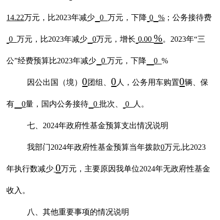
14.22
万元，比
202
3
年减少
0
万元，下降
0
%
；公务接待费
%
0
万元，比
202
3
年减少
0
万元，增长
0.00
。
2023年“三
公”经费预算比202
3
年减少
0
万元，下降
0
%
0
0
0
因公出国（境）
团组、
人，公务用车购置
辆、保
有
0
量，国内公务接待
0
批次、
0
人。
七、
202
4
年政府性基金预算支出情况说明
我部门
202
4
年政府性基金预算当年拨款
0
万元
,比2023
0
年执行数减少
万元，主要原因我单位
202
4
年无政府性基金
收入。
八、其他重要事项的情况说明