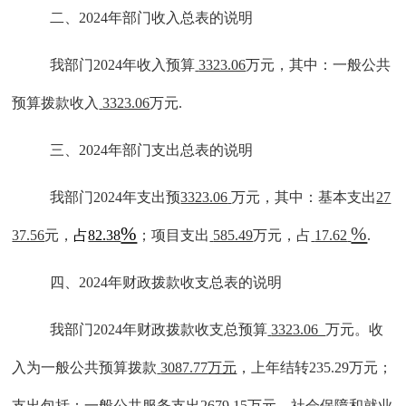
二、
202
4
年部门收入总表的说明
我部门
202
4
年收入预算
3323.06
万元，其中：一般公共
预算拨款收入
3323.06
万元
.
三、
202
4
年部门支出总表的说明
我部门
202
4
年支出预
3323.06
万元，其中：基本支出
27
%
%
37.56
元，
占
82.38
；项目支出
585.49
万元，占
17.62
.
四、
202
4
年财政拨款收支总表的说明
我部门
202
4
年财政拨款收支总预算
3323.06
万元。收
入为一般公共预算拨款
3087.77
万元
，
上年结转
235.29万元；
支出
包括
：
一般公共服务支出
2679.15
万元、社会保障和就业