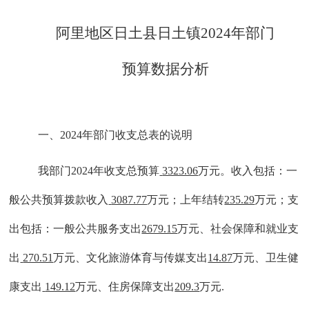
阿里地区
日土县
日土镇
202
4
年部门
预算数据分析
一、
202
4
年部门收支总表的说明
我部门
202
4
年收支总预算
3323.06
万元。收入包括：一
般公共预算拨款收入
3087.77
万元；
上年结转
235.29
万元；
支
出包括：一般公共服务支出
2679.15
万元、社会保障和就业支
出
270.51
万元、文化旅游体育与传媒支出
14.87
万元
、
卫生健
康支出
149.12
万元、住房保障支出
209.3
万元
.