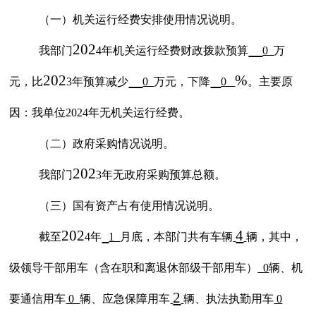
（一）机关运行经费安排使用情况说明。
202
我部门
4
年机关运行经费财政拨款预算
0
万
202
%
元，比
3
年预算减少
0
万元，下降
0
。主要
原
因
：
我单位
202
4
年无机关运行经费。
（二）政府采购情况说明。
202
我部门
3年无政府采购预算总额。
（三）国有资产占有使用情况说明。
202
4
截至
4
年
1
月底，本
部门
共有车辆
辆，其中，
级领导干部用车（含在职和离退休部级干部用车）
0
辆、机
2
要通信用车
0
辆、应急保障用车
辆、执法执勤用车
0