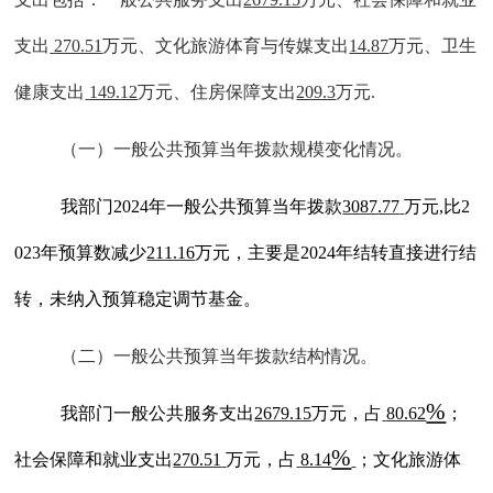
支出
270.51
万元、文化旅游体育与传媒支出
14.87
万元
、
卫生
健康支出
149.12
万元、住房保障支出
209.3
万元
.
（一）一般公共预算当年拨款规模变化情况。
我部门
202
4
年一般公共预算当年拨款
3087.77
万元
,比2
02
3
年
预算
数
减少
211.16
万元，主要是
2024年结转直接进行结
转，未纳入预算稳定调节基金
。
（二）一般公共预算当年拨款结构情况。
%
我部门一般公共服务支出
2679.15
万元，占
80.62
；
%
社会保障和就业支出
270.51
万元，占
8.14
；文化旅游体