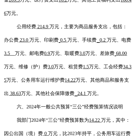
6
万元
。
公用经费
214.9
万元，主要为商品服务支出，包括：
办公费
23.0
万元、印刷费
0.5
万元、
手续费
0.2
万元、电费
3.5
万元、邮电费
0.9
万元
、取暖费
3.0
万元
、
差旅费
68.00
万元
、维修（护）费
3.0
万元、租赁费
1.5
万元、
工会经费
34.3
5
万元、
公务用车运行维护费
14.22
万元、
其他商品和服务支
出
38.63
万
元
、
其他社会保障缴费
24.1
万元。
六、
202
4
年一般公共预算
“三公”经费预算情况说明
我部门
202
4
年
“三公”经费预算数为
14.22
万元，其中：
因公出国（境）费
0
万元，比
202
3年持平
，公务用车运行费