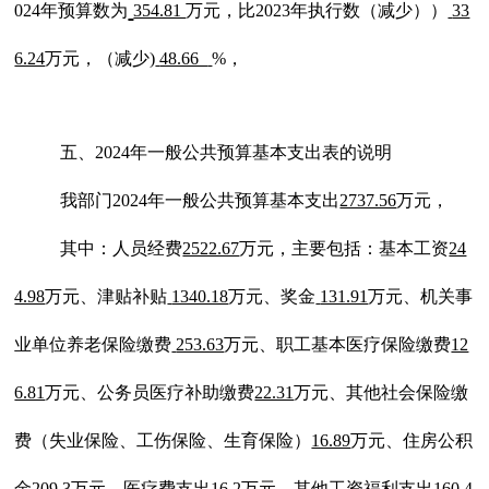
02
4
年预算数为
354.81
万元，比
202
3
年执行数
（
减少
）
）
33
6.24
万元，
（
减少
)
48.66
%
，
五、
202
4
年一般公共预算基本支出表的说明
我部门
202
4
年一般公共预算基本支出
2737.56
万元，
其中：人员经费
2522.67
万元，主要包括：基本工资
24
4.98
万元、津贴补贴
1340.18
万元、奖金
131.91
万元、
机关事
业单位养老保险缴费
253.63
万元、
职工基本医疗保险缴费
12
6.81
万元、
公务员医疗补助
缴费
22.31
万元、
其他社会保险缴
费
（
失业保险
、
工伤保险
、
生育保险
）
16.89
万元、
住房公积
金
209.3
万元、医疗费
支出
16.2
万元、
其他工资福利支出
160.4