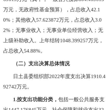
万元，无政府性基金预算），占总收入
42.1
0
%；
其他收入
57.623872万元，占总收入3.0
2%；
无事业收入；无事业单位经营收入；无
上级补助收入。上年结转
1
048.399257
万元，
占总收入
54.88
%。
（二）支出决算总体情况
日土县委组织部202
2
年度支出决算
1910.4
92742
万元。
1.按支出功能分类，
包括一般公共服务支
出
1447.176845
万元、社会保障和就业支出
32