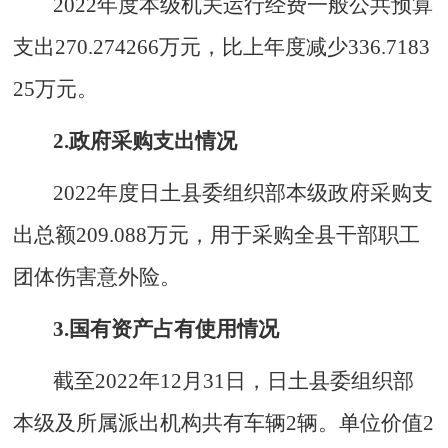
202
2
年度本级机关运行经费一般公共预算
支出
270.274266
万元，比上年度
减少
336.7183
25
万元。
2.政府采购支出情况
202
2
年度日土县委组织部本级政府采购支
出总额
209.088
万元
，
用于采购
全县干部职工
团体伤害意外险
。
3.国有资产占有使用情况
截至202
2
年12月31日，日土县委组织部
本级及所属派出机构共有车辆2辆。单位价值2