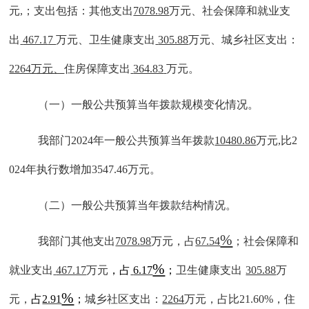
元
,；支出包括：
其他
支出
7078.98
万元、社会保障和就业支
出
467.1
7
万元、卫生健康支出
305.88
万元、
城乡社区支出：
2264万元、
住房保障支出
364.83
万元。
（一）一般公共预算当年拨款规模变化情况。
我部门
202
4
年一般公共预算当年拨款
10480.86
万元
,比2
02
4
年执行数增加
3547.46
万元
。
（二）一般公共预算当年拨款结构情况。
%
我部门
其他
支出
7078.98
万元，占
67.54
；社会保障和
%
就业支出
467.17
万元
，占
6.17
；
卫生健康支出
305.88
万
%
元，
占
2.91
；
城乡社区支出：
2264
万元，占比
21.60%，
住