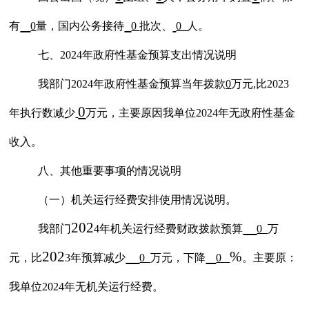
有
0
量，国内公务接待
0
批次、
0
人。
七、
202
4
年政府性基金预算支出情况说明
我部门
202
4
年政府性基金预算当年拨款
0
万元
,比2023
0
年执行数减少
万元，主要原因我单位
202
4
年无政府性基金
收入。
八、其他重要事项的情况说明
（一）机关运行经费安排使用情况说明。
202
我部门
4
年机关运行经费财政拨款预算
0
万
202
%
元，比
3
年预算减少
0
万元，下降
0
。主要原
：
我单位
202
4
年无机关运行经费。