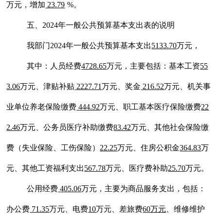
万元，增加
23.79
%。
五、
202
4
年一般公共预算基本支出表的说明
我部门
202
4
年一般公共预算基本支出
5133.70
万元，
其中：人员经费
4728.65
万元，主要包括：基本工资
55
3.06
万元、津贴补贴
2227.71
万元、奖金
216.52
万元、
机关事
业单位养老保险缴费
444.92
万元、
职工基本医疗保险缴费
22
2.46
万元、
公务员医疗补助
缴费
83.42
万元、
其他社会保险缴
费
（
失业保险
、
工伤保险）
22.25
万元、
住房公积金
364.83
万
元、
其他工资福利支出
567.78
万元、
医疗费
补助
25.70
万元。
公用经费
405.06
万元，主要为商品服务支出，包括：
办公费
71.35
万元、电费
10
万元、差旅费
60
万元
、
维修维护