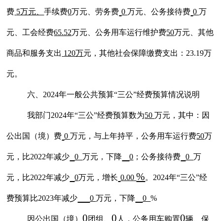
费
5万元、
手续费
0
万元、劳务费
0
万元、公务接待费
0
万
元、工会经费
65.52
万元、
公务用车运行维护费
50
万元、
其他
商品和服务支出
120万
元
，其他社会保障缴费支出：
23.19万
元。
六、
202
4
年一般公共预算
“三公”经费预算情况说明
我部门
202
4
年
“三公”经费预算数为
50
万元，其中：因
公出国（境）费
0
万元，
与上年持平
，公务用车运行费
50
万
元，比
2022年减少
0
万元，下降
0
；公务接待费
0
万
%
元，比
2022年减少
0
万元，增长
0.00
。
202
4
年
“三公”经
费预算比202
3
年减少
0
万元，下降
0
%
0
0
0
因公出国（境）
团组、
人，公务用车购置
辆、保