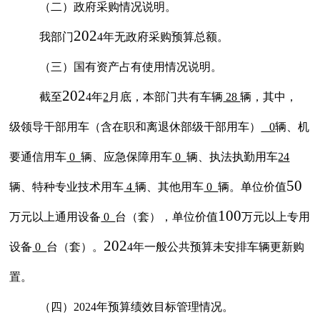
（二）政府采购情况说明。
202
我部门
4
年无政府采购预算总额。
（三）国有资产占有使用情况说明。
202
截至
4
年
2
月底，本
部门
共有车辆
28
辆，其中，
级领导干部用车（含在职和离退休部级干部用车）
0
辆、机
要通信用车
0
辆、应急保障用车
0
辆、执法执勤用车
24
50
辆、特种专业技术用车
4
辆、其他用车
0
辆。单位价值
100
万元以上通用设备
0
台（套），单位价值
万元以上专用
202
设备
0
台（套）。
4
年一般公共预算未安排车辆更新购
置。
（四）
202
4
年预算绩效目标管理情况。