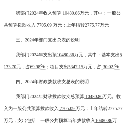
我部门
202
4
年收入预算
10480.86
万元，其中：一般公
共预算拨款收入
7705.09
万元；
上年结转
2775.77万元
三、
202
4
年部门支出总表的说明
我部门
202
4
年支出预
10480.86
万元，其中：基本支出
5
%
%
133.70
元，占
69.98
；项目支出
5347.15
万元，占
30.02
.
四、
202
4
年财政拨款收支总表的说明
我部门
202
4
年财政拨款收支总预算
10480.86
万元。收
入为一般公共预算拨款收入
7705.09
万元；
上年结转
2775.77
万元
，
支出
包括：一般公共预算当年拨款收入
10480.86
万