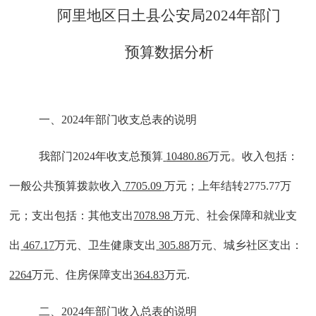
阿里地区
日土县公安局
202
4
年部门
预算数据分析
一、
202
4
年部门收支总表的说明
我部门
202
4
年收支总预算
10480.86
万元。收入包括：
一般公共预算拨款收入
7705.09
万元；
上年结转
2775.77万
元；
支出包括：
其他
支出
7078.98
万元、社会保障和就业支
出
467.1
7
万元、卫生健康支出
305.88
万元、
城乡社区支出：
2264
万元、
住房保障支出
3
64
.
83
万元
.
二、
202
4
年部门收入总表的说明