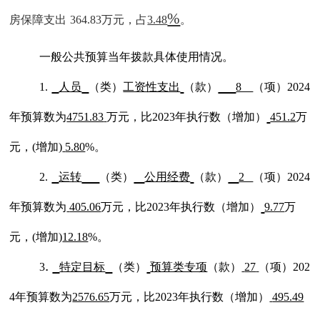
%
房保障支出
364.83
万元，占
3.48
。
一般公共预算当年拨款具体使用情况。
1.
人员
（类）
工资性支出
（款）
8
（项）
202
4
年预算数为
4751.83
万元，比
202
3
年执行数（增加
）
451.2
万
元，
(增加)
5.80
%。
2.
运转
（类）
公用经费
（款）
2
（项）
202
4
年预算数为
405.06
万元，比
202
3
年执行数（增加
）
9.77
万
元，
(增加)
12.18
%。
.
3
特定目标
（类）
预算类专项
（款）
27
（项）
202
4
年预算数为
2576.65
万元，比
202
3
年执行数（增加
）
495.49