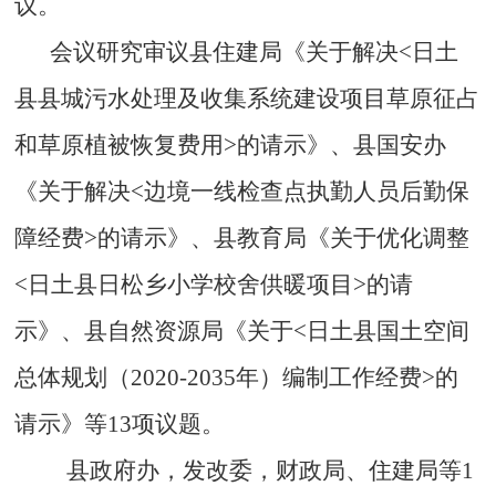
议。
会议研究审议县住建局《关于解决<日土
县县城污水处理及收集系统建设项目草原征占
和草原植被恢复费用
>
的请示》、县国安办
《关于解决
<
边境一线检查点执勤人员后勤保
障经费
>
的请示》、县教育局《关于优化调整
<
日土县日松乡小学校舍供暖项目
>
的请
示》、县自然资源局《关于
<
日土县国土空间
总体规划（
2020-2035
年）编制工作经费
>
的
请示》等
13
项议题。
县政府办，发改委，财政局、住建局等1