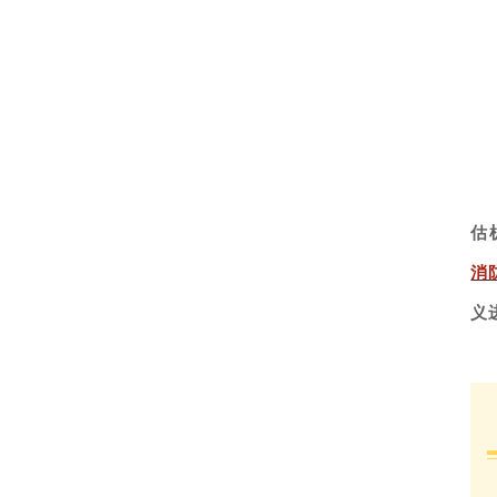
估
消
义