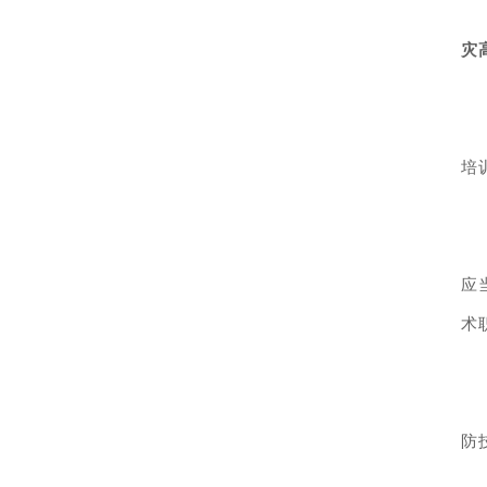
灾
培
应
术
防