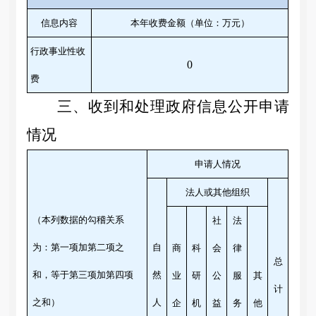
信息内容
本年收费金额（单位：万元）
行政事业性收
0
费
三、收到和处理政府信息公开申请
情况
申请人情况
法人或其他组织
（本列数据的勾稽关系
社
法
为：第一项加第二项之
自
商
科
会
律
总
和，等于第三项加第四项
然
业
研
公
服
其
计
之和）
人
企
机
益
务
他