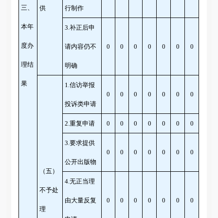
三、
供
行制作
本年
3.补正后申
度办
请内容仍不
0
0
0
0
0
0
0
理结
明确
果
1.信访举报
0
0
0
0
0
0
0
投诉类申请
2.重复申请
0
0
0
0
0
0
0
3.要求提供
0
0
0
0
0
0
0
公开出版物
（五）
4.无正当理
不予处
由大量反复
0
0
0
0
0
0
0
理