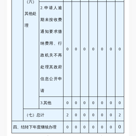
（六）
2.申请人逾
其他处
期未按收费
理
通知要求缴
纳费用、行
0
0
0
0
0
0
0
政机关不再
处理其政府
信息公开申
请
3.其他
0
0
0
0
0
0
0
（七）总计
2
0
0
0
0
0
2
0
四、结转下年度继续办理
0
0
0
0
0
0