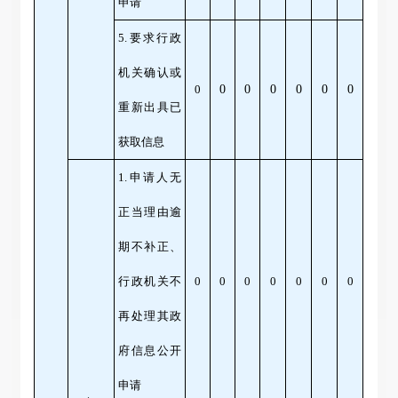
申请
5.要求行政
机关确认或
0
0
0
0
0
0
0
重新出具已
获取信息
1.申请人无
正当理由逾
期不补正、
行政机关不
0
0
0
0
0
0
0
再处理其政
府信息公开
申请