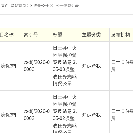
的位置:
网站首页
>>
政务公开
>>
公开信息列表
目名称
索引号
标题
主题分类
发布机构
日土县中央
环境保护督
zsdfj/2020-0
察反馈意见
日土县住
环境保护]
知识产权
0003
35-03项整
局
改任务完成
情况公示
日土县中央
环境保护督
zsdfj/2020-0
察反馈意见
日土县住
环境保护]
知识产权
0002
35-02项整
局
改任务完成
情况公示