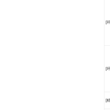
[
[
[