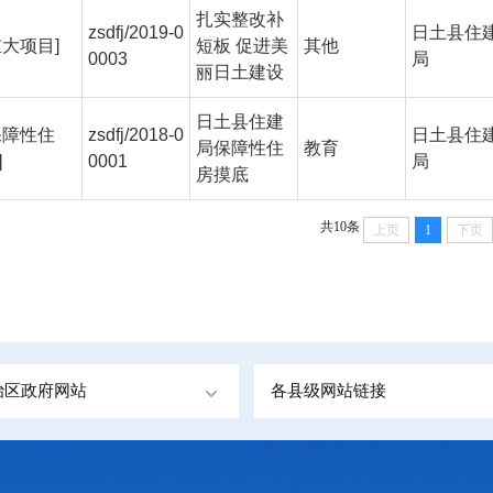
扎实整改补
zsdfj/2019-0
日土县住
重大项目]
短板 促进美
其他
0003
局
丽日土建设
日土县住建
保障性住
zsdfj/2018-0
日土县住
局保障性住
教育
]
0001
局
房摸底
共10条
上页
1
下页
治区政府网站
各县级网站链接