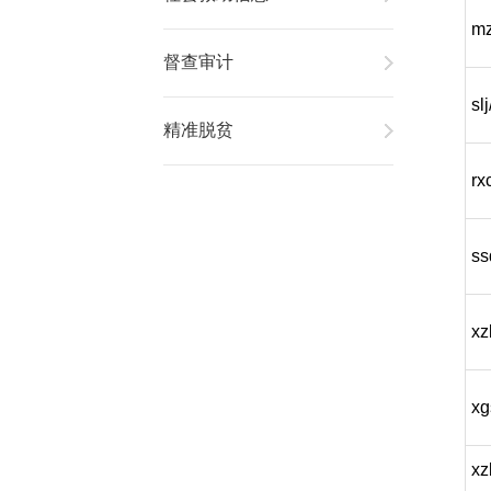
mz
督查审计
sl
精准脱贫
rx
ss
xz
xg
xz