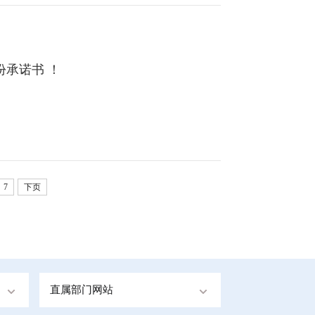
3份承诺书 ！
7
下页
直属部门网站