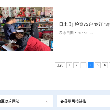
日土县||检查73户 签订7
发布日期：2022-05-25
上页
1
2
3
4
5
6
治区政府网站
各县级网站链接