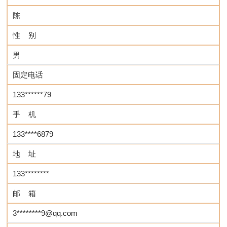
陈
性 别
男
固定电话
133******79
手 机
133****6879
地 址
133********
邮 箱
3********9@qq.com