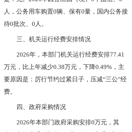
人，公务用车购置
0
辆、保有
0
量，国内公务接
待
0
批次、
0
人
。
三、机关运行经费安排情况
2026
年，本部门机关运行经费安排
77.41
万元，比上年减少
0.38
万元，下降
0.49
%，主
要原因是：厉行节约过紧日子，压减“三公”经
费。
四
、
政府采购情况
2026
年本部门政府采购安排
0
万元，其