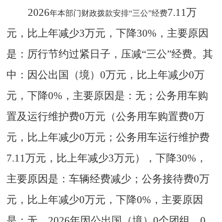
2026
7.11
万
年本部门财政拨款安排
“三公”经费
元，比上年减少
3
万元，下降
30
%，主要原因
是：厉行节约过紧日子，压减“三公”经费。其
中：因公出国（境）
0
万元，比上年减少
0
万
元，下降
0
%，主要原因是：
无
；公务用车购
置及运行维护费
0
万元（公务用车购置费
0
万
元，比上年减少
0
万元；公务用车运行维护费
7.11
万元，比上年减少
3
万元），下降
30
%，
主要原因是：
车辆经费减少
；公务接待费
0
万
元，比上年减少
0
万元，下降
0
%，主要原因
是：
无
。
2026
年因公出国（境）
0
个团组、
0