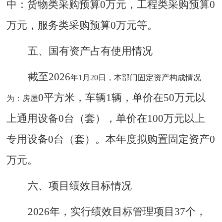
中：货物类采购预算
0
万元，工程类采购预算
0
万元，服务类采购预算
0
万元等。
五
、
国有资产占有使用情况
截至
2026
年
1月20日，本部门固定资产构成情况
0
平方米，车辆
1
辆，单价在
50
万元以
为：房屋
上通用设备
0
台（套），单价在
100
万元以上
专用设备
0
台（套）。本年度拟购置固定资产
0
万元。
六
、项目绩效目标情况
2026
年，实行绩效目标管理项目
37
个，