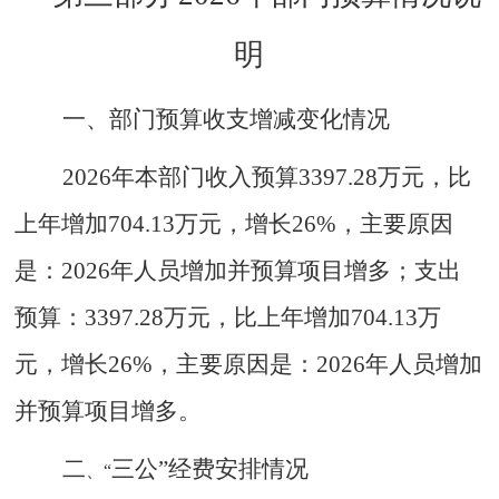
明
一
、
部门预算收支增减变化情况
2026
年本部门收入预算
3397.28
万元，比
上年增加
704.13
万元，增长
26
%，主要原因
是
：
2026年人员增加并预算
项目
增多；支出
预算
：
3397.28
万元，比上年增加
704.13
万
元，增长
26
%，主要原因是：2026年人员增加
并预算
项目
增多。
二
三公
”
经费安排情况
、
“