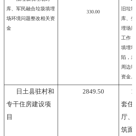
库、军民融合垃圾填埋
旧垃圾
330
.00
场环境问题整改相关资
库、生
金
埋场周
工作；
填埋场
陷，未
周边地
资金。
日土县驻村和
2849.50
1
专干住房建设项
套住
目
厅、
筑面