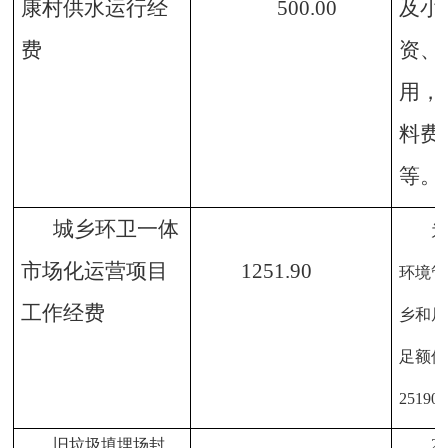
康村供水运行经
500
.00
及小
费
资、
用，
料费
等。
城乡环卫一体
为
市场化运营项目
1251.90
环境管
工作经费
乡和居
足额保
2519
旧垃圾填埋场封
2