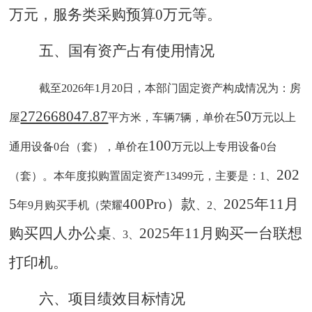
万元，服务类采购预算0万元等。
五
、
国有资产占有使用情况
截至
2026年1月20日，本部门固定资产构成情况为：房
272668047.87
50
屋
平方米，车辆
7辆，单价在
万元以上
100
通用设备
0台（套），单价在
万元以上专用设备
0台
202
（套）。本年度拟购置固定资产13499元，主要是：1、
5
400Pro）款
2025年
11月
年
9月
购买手机（荣耀
、
2、
购买
四人
办公桌
2025年11月购买
一台联想
、
3、
打印机。
六
、项目绩效目标情况