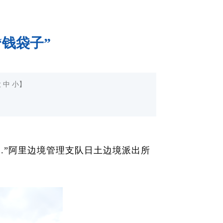
“钱袋子”
大
中
小
】
..”阿里边境管理支队日土边境派出所